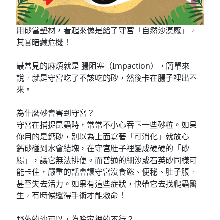
用砂當墊材，看起來像是給了守宮「自然沙漠感」，
其實暗藏危機！
最常見的麻煩就是 腸阻塞（Impaction），簡單來
說，就是守宮吃了不該吃的砂，然後卡在腸子裡出不
來。
為什麼砂會害到守宮？
守宮在捕捉昆蟲時，常常不小心吞下一些砂粒。如果
你用的是鈣砂，別以為上面寫著「可消化」就放心！
鈣砂碰到水會結塊，在守宮肚子裡變成硬硬的「砂
腸」，讓它無法排便。而普通的細沙或石英砂同樣可
能卡住，嚴重的話會讓守宮沒食慾、便秘、肚子脹，
甚至失去活力。如果有這些症狀，快帶它去找爬蟲醫
生，有時候還得手術才能救命！
野外的沙可以，為啥家裡的不行？